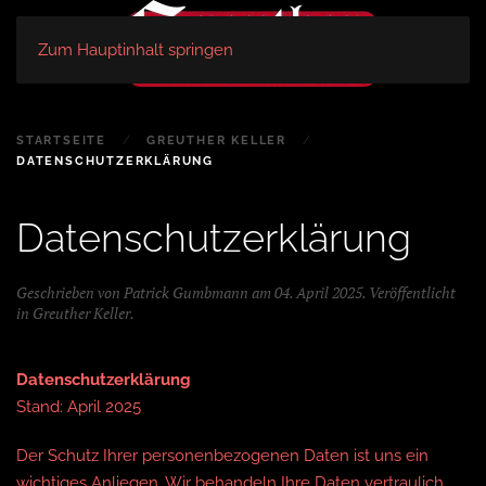
Zum Hauptinhalt springen
STARTSEITE
GREUTHER KELLER
DATENSCHUTZERKLÄRUNG
Datenschutzerklärung
Geschrieben von Patrick Gumbmann am
04. April 2025
. Veröffentlicht
in
Greuther Keller
.
Datenschutzerklärung
Stand: April 2025
Der Schutz Ihrer personenbezogenen Daten ist uns ein
wichtiges Anliegen. Wir behandeln Ihre Daten vertraulich